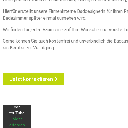
Hierfür erstellt unsere Firmeninterne Baddesignerin für ihren R
Badezimmer später einmal aussehen wird.
Wir finden für jeden Raum eine auf Ihre Wünsche und Vorstellu
Gerne können Sie auch kostenfrei und unverbindlich die Badaus
ein Berater zur Verfügung.
Mit dem
Laden des
Jetzt kontaktieren
Videos
akzeptieren
Sie die
Datenschutzerklärung
von
YouTube.
Mehr
erfahren