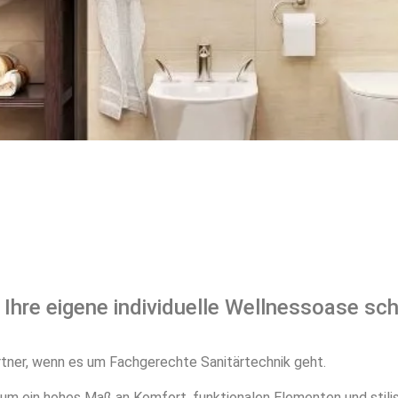
rn bis
frei
 Ihre eigene individuelle Wellnessoase sc
tner, wenn es um Fachgerechte Sanitärtechnik geht.
um ein hohes Maß an Komfort, funktionalen Elementen und stilis